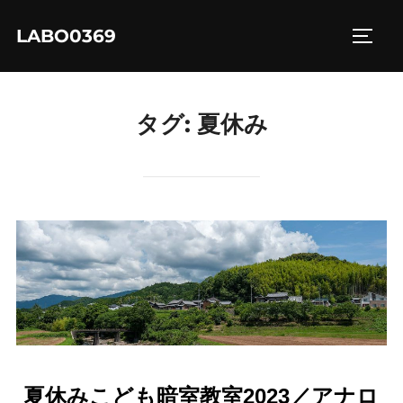
コ
LABO0369
ン
サイド
テ
ン
ツ
タグ:
夏休み
へ
ス
キ
ッ
プ
夏休みこども暗室教室2023／アナロ