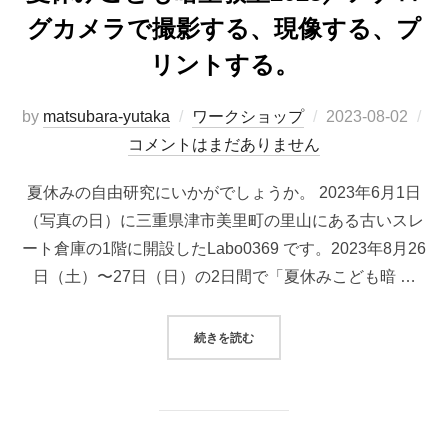
グカメラで撮影する、現像する、プ
リントする。
投
by
matsubara-yutaka
ワークショップ
2023-08-02
稿
コメントはまだありません
日:
夏休みの自由研究にいかがでしょうか。 2023年6月1日
（写真の日）に三重県津市美里町の里山にある古いスレ
ート倉庫の1階に開設したLabo0369 です。2023年8月26
日（土）〜27日（日）の2日間で「夏休みこども暗 …
“夏休みこども暗室教室2023／ア
続きを読む