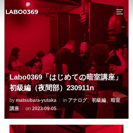
コ
LABO0369
ン
サイド
テ
ン
ツ
へ
ス
キ
ッ
Labo0369「はじめての暗室講座」
プ
初級編（夜間部）230911n
by
matsubara-yutaka
in
アナログ
、
初級編
、
暗室
投
講座
on
2023-09-05
稿
日: