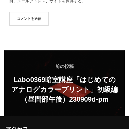
前、メールアドレス、サイトを保存する。
投
稿
前
前の投稿
の
ナ
Labo0369暗室講座「はじめての
投
アナログカラープリント」初級編
ビ
稿
（昼間部午後）230909d-pm
ゲ
ー
シ
アクセス