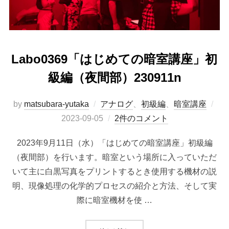
Labo0369「はじめての暗室講座」初
級編（夜間部）230911n
投
by
matsubara-yutaka
アナログ
、
初級編
、
暗室講座
稿
2023-09-05
2件のコメント
日:
2023年9月11日（水）「はじめての暗室講座」初級編
（夜間部）を行います。暗室という場所に入っていただ
いて主に白黒写真をプリントするとき使用する機材の説
明、現像処理の化学的プロセスの紹介と方法、そして実
際に暗室機材を使 …