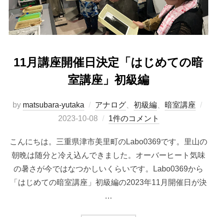
11月講座開催日決定「はじめての暗
室講座」初級編
投
by
matsubara-yutaka
アナログ
、
初級編
、
暗室講座
稿
2023-10-08
1件のコメント
日:
こんにちは。三重県津市美里町のLabo0369です。里山の
朝晩は随分と冷え込んできました。オーバーヒート気味
の暑さが今ではなつかしいくらいです。Labo0369から
「はじめての暗室講座」初級編の2023年11月開催日が決
…