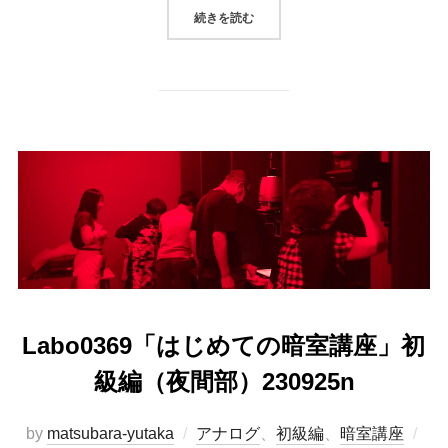
“11月講座開催日決定「はじめての
続きを読む
Labo0369「はじめての暗室講座」初
級編（夜間部）230925n
投
by
matsubara-yutaka
アナログ
、
初級編
、
暗室講座