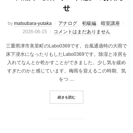
せ
投
by
matsubara-yutaka
アナログ
、
初級編
、
暗室講座
稿
2026-06-15
コメントはまだありません
日:
三重県津市美里町のLabo0369です。台風通過時の大雨で
床下浸水になったりもしたLabo0369です。除湿と冷房を
入れてなんとか乾かすことができました。少し気を緩め
すぎたのかと感じています。梅雨を迎えるこの時期、気
をつ …
“2026年夏（土用）午前開催！暗
続きを読む