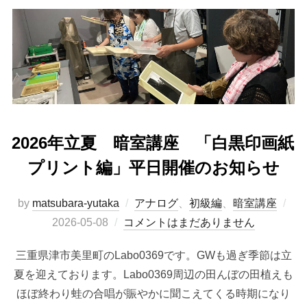
2026年立夏 暗室講座 「白黒印画紙
プリント編」平日開催のお知らせ
投
by
matsubara-yutaka
アナログ
、
初級編
、
暗室講座
稿
2026-05-08
コメントはまだありません
日:
三重県津市美里町のLabo0369です。GWも過ぎ季節は立
夏を迎えております。Labo0369周辺の田んぼの田植えも
ほぼ終わり蛙の合唱が賑やかに聞こえてくる時期になり