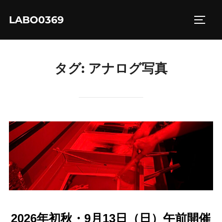
コ
LABO0369
ン
サイド
テ
ン
ツ
タグ:
アナログ写真
へ
ス
キ
ッ
プ
2026年初秋・9月13日（日）午前開催