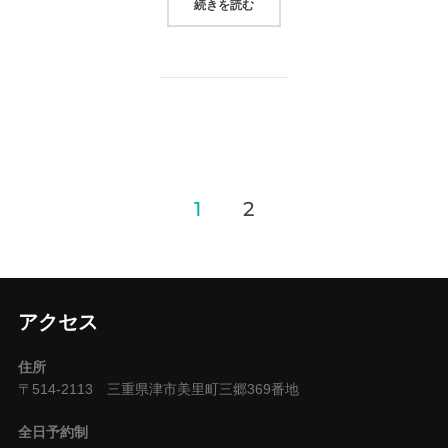
“LABO0369「はじめての暗室講座
続きを読む
投
1
2
稿
の
アクセス
ペ
ー
住所
〒514-2113 三重県津市美里町三郷369番地
ジ
全日予約制