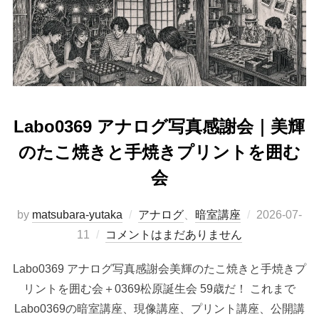
Labo0369 アナログ写真感謝会｜美輝
のたこ焼きと手焼きプリントを囲む
会
投
by
matsubara-yutaka
アナログ
、
暗室講座
2026-07-
稿
11
コメントはまだありません
日:
Labo0369 アナログ写真感謝会美輝のたこ焼きと手焼きプ
リントを囲む会＋0369松原誕生会 59歳だ！ これまで
Labo0369の暗室講座、現像講座、プリント講座、公開講