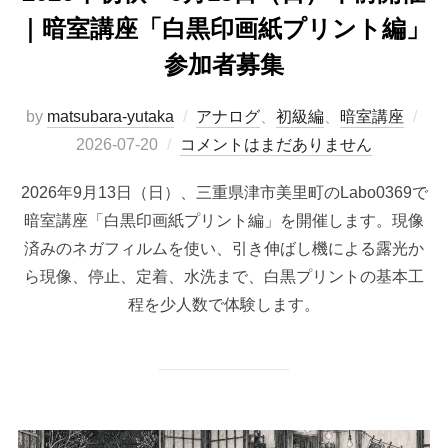
｜暗室講座「白黒印画紙プリント編」
参加者募集
投
by
matsubara-yutaka
アナログ
、
初級編
、
暗室講座
稿
2026-07-20
コメントはまだありません
日:
2026年9月13日（日）、三重県津市美里町のLabo0369で
暗室講座「白黒印画紙プリント編」を開催します。現像
済みのネガフィルムを使い、引き伸ばし機による露光か
ら現像、停止、定着、水洗まで、白黒プリントの基本工
程を少人数で体験します。